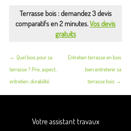
Terrasse bois : demandez 3 devis
comparatifs en 2 minutes.
Vos devis
gratuits
Navigation
← Quel bois pour sa
Entretien terrasse en bois
de
terrasse ? Prix, aspect,
: bien entretenir sa
l’article
entretien, durabilité
terrasse bois →
Votre assistant travaux