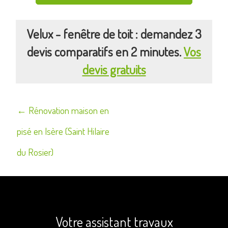
Velux - fenêtre de toit : demandez 3
devis comparatifs en 2 minutes.
Vos
devis gratuits
Navigation
← Rénovation maison en
de
pisé en Isère (Saint Hilaire
l’article
du Rosier)
Votre assistant travaux